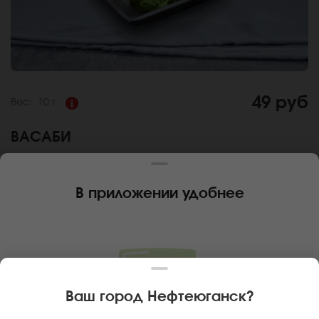
49 руб
Вес:
10 г
ВАСАБИ
Состав:
Острая японская приправа для роллов и суши
В приложении удобнее
За покупку вам будет начислено
4
баллов
Карта доставки
Главная
Дополнительно
Васаби
Ваш город
Нефтеюганск
?