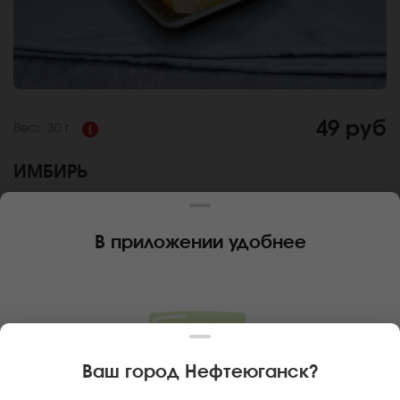
49 руб
Вес:
30 г
ИМБИРЬ
Состав:
Пряный имбирь для суши, усиливает аппетит и
освежает вкусовые рецепторы
В приложении удобнее
За покупку вам будет начислено
4
баллов
Карта доставки
Главная
Дополнительно
Имбирь
Ваш город
Нефтеюганск
?