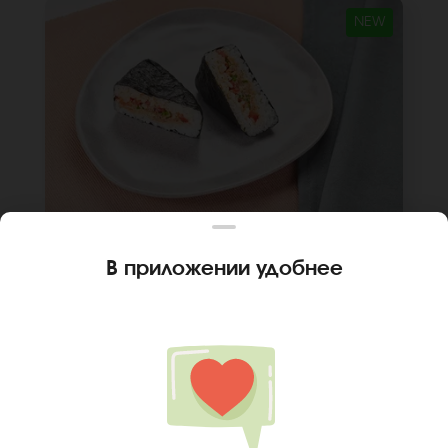
NEW
120 г
В приложении удобнее
ОНИГИРИ ПИКАНТНЫЙ МИКС
Лосось терияки, перец болгарский, японский
соус, лук зеленый, рис, нори. *Внешний вид
блюда может отличаться от фото на сайте.
В КОРЗИНУ
259 руб
Ваш город
Нефтеюганск
?