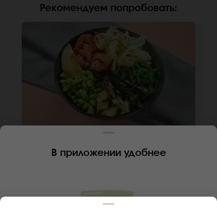
Рекомендуем попробовать
:
270 г
В приложении удобнее
ПОКЕ СОЧНАЯ КРЕВЕТКА
Креветка, икра масаго, авокадо, чука, бобы
эдамамэ, капуста пекинская, соус унаги,
лайм, чипсы из нори, рис, киноа, соус для
поке, кунжут. *Внешний вид блюда может
В КОРЗИНУ