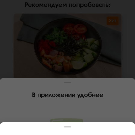
Рекомендуем попробовать
:
Хит
300 г
В приложении удобнее
ПОКЕ МИКС ЛОСОСЬ-ТУНЕЦ
Лосось, тунец, чука, икра масаго, огурец,
помидор черри, лук зеленый, лайм, чипсы из
нори, салатная заправка, кунжут, соус для
поке, рис, киноа
В КОРЗИНУ